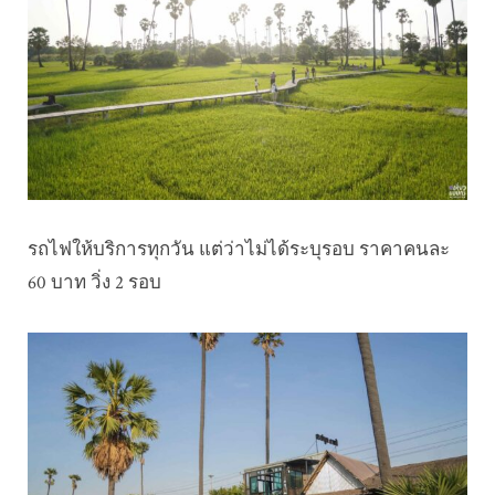
รถไฟให้บริการทุกวัน แต่ว่าไม่ได้ระบุรอบ ราคาคนละ
60 บาท วิ่ง 2 รอบ