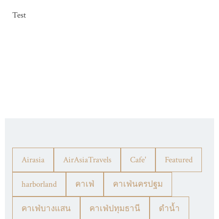
Test
Airasia
AirAsiaTravels
Cafe'
Featured
harborland
คาเฟ่
คาเฟ่นครปฐม
คาเฟ่บางแสน
คาเฟ่ปทุมธานี
ดำน้ำ