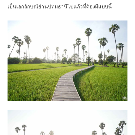
เป็นเอกลักษณ์ย่านปทุมธานีไปแล้วที่ต้องมีแบบนี้