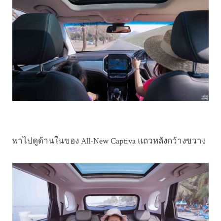
พาไปดูด้านในของ All-New Captiva แถวหลังกว้างขวาง