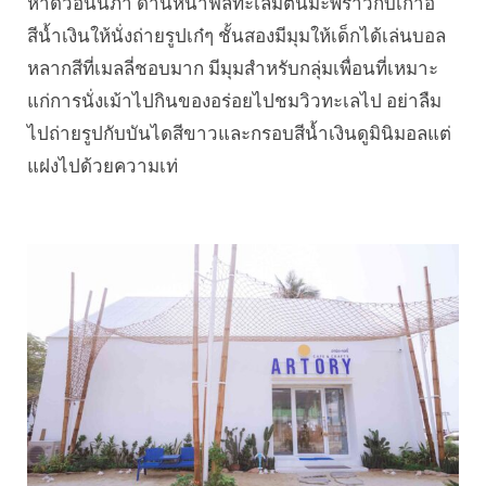
หาดวอนนภา ด้านหน้าฟีลทะเลมีต้นมะพร้าวกับเก้าอี้
สีน้ำเงินให้นั่งถ่ายรูปเก๋ๆ ชั้นสองมีมุมให้เด็กได้เล่นบอล
หลากสีที่เมลลี่ชอบมาก มีมุมสำหรับกลุ่มเพื่อนที่เหมาะ
แก่การนั่งเม้าไปกินของอร่อยไปชมวิวทะเลไป อย่าลืม
ไปถ่ายรูปกับบันไดสีขาวและกรอบสีน้ำเงินดูมินิมอลแต่
แฝงไปด้วยความเท่