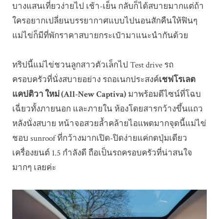
บางแสนเที่ยวง่ายไป เช้า-เย็น กลับก็ได้สบายมากแต่ถ้า
ใครอยากเปลี่ยนบรรยากาศแบบไปนอนสักคืนให้ฟินๆ
แม่ไข่ก็มีที่พักราคาสบายกระเป๋ามาแนะนำกันด้วย
ทริปนี้แม่ไข่ชวนลูกสาวตัวเล็กไป Test drive รถ
ครอบครัวที่นั่งสบายอย่าง รถอเนกประสงค์
เชฟโรเลต
แคปติวา ใหม่ (All-New Captiva)
มาพร้อมดีไซน์ที่โฉบ
เฉี่ยวทั้งภายนอก และภายใน ห้องโดยสารกว้างขึ้นแถว
หลังนั่งสบาย หน้าจอสวยล้ำคล้ายไอแพดมากจุดนี้แม่ไข่
ชอบ sunroof ที่กว้างมากเปิด-ปิดง่ายแค่กดปุ่มเดียว
เครื่องยนต์ 1.5 กำลังดี ถือเป็นรถครอบครัวที่น่าสนใจ
มากๆ เลยค่ะ