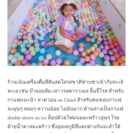
ร้านเน้นเครื่องดื่มสีสันสดใสรสชาติซ่าบซ่าเข้ากับทะเล้
ทะเล เช่น บ๊วยอมส้ม เสาวรสคาราเมล ลิ้นจี่โรส สำหรับ
กาแฟแนะนำ หาดวอน on Cloud สำหรับคนชอบกาแฟ
ละมุนๆ หอมๆ หวานน้อย ไม่มันมาก ด้านล่างเป็นกาแฟ
double shorts on ice ท็อปด้วยโฟมนมมะพร้าวอุ่นๆ โรย
ด้วยน้ำตาลมะพร้าว ซึ่งอุณหภูมิที่แตกต่างกันจะทำให้