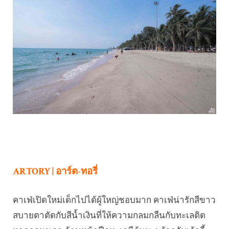
ARTORY | อาร์ต-ทอรี่
คาเฟ่เปิดใหม่เด็กไปได้ผู้ใหญ่ชอบมาก คาเฟ่น่ารักสีขาว
สบายตาตัดกับสีน้ำเงินที่ให้ความกลมกลืนกับทะเลติด