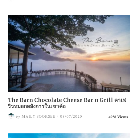
The Barn Chocolate Cheese Bar n Grill คาเฟ่
วิวหมอกอลังการในเขาค้อ
by
MAILY SOOKSEE
/
08/07/2020
4938 Views