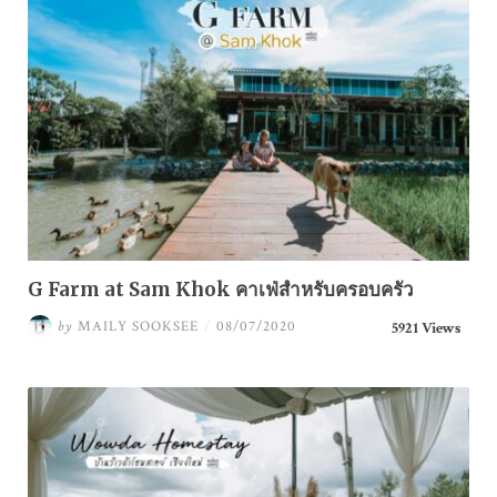
G Farm at Sam Khok คาเฟ่สำหรับครอบครัว
by
MAILY SOOKSEE
/
08/07/2020
5921 Views