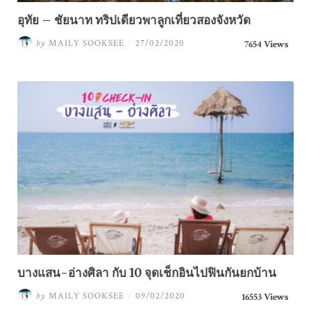
อุทัย – ชัยนาท ทริปเดียวพาลูกเที่ยวสองจังหวัด
by
MAILY SOOKSEE
/
27/02/2020
7654 Views
บางแสน-อ่างศิลา กับ 10 จุดเช็กอินไปฟินกันยกบ้าน
by
MAILY SOOKSEE
/
09/02/2020
16553 Views