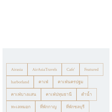
Airasia
AirAsiaTravels
Cafe'
Featured
harborland
คาเฟ่
คาเฟ่นครปฐม
คาเฟ่บางแสน
คาเฟ่ปทุมธานี
ดำน้ำ
ทะเลหมอก
ที่พักกาญ
ที่พักชลบุรี