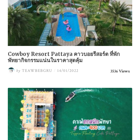
Cowboy Resort Pattaya คาวบอยรีสอร์ต ที่พัก
พัทยากิจกรรมแน่นในราคาสุดคุ้ม
by
TEAWBEBGRU
/
14/01/2022
3536 Views