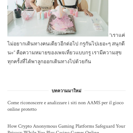
“เราแค่
ไม่อยากเดินทางคนเดียวอีกต่อไป กรูกันไปเยอะๆ สนุกดี
นะ” คือความหมายของเพจเที่ยวแบบกรู เรามีความสุข
ทุกครั้งที่ได้พาลูกออกเดินทางไปด้วยกัน
บทความมาใหม่
Come riconoscere e analizzare i siti non AAMS per il gioco
online protetto
How Crypto Anonymous Gaming Platforms Safeguard Your
Privacy While You Play Casino Games Online