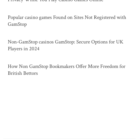
Popular casino games Found on Sites Not Registered with
GamStop
Non-GamStop casinos GamStop: Secure Options for UK
Players in 2024
How Non GamStop Bookmakers Offer More Freedom for
British Bettors