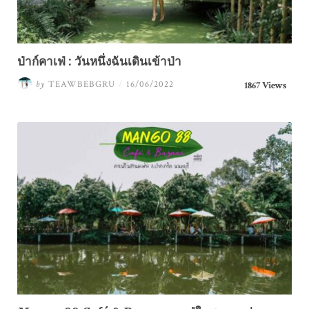
ป่าก์คาเฟ่ : วันหนึ่งฉันเดินเข้าป่า
by
TEAWBEBGRU
/
16/06/2022
1867 Views