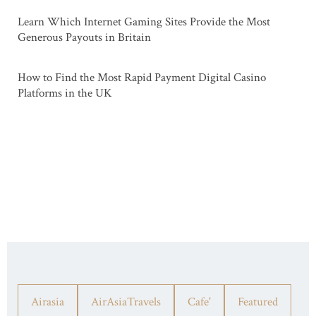
Learn Which Internet Gaming Sites Provide the Most
Generous Payouts in Britain
How to Find the Most Rapid Payment Digital Casino
Platforms in the UK
Airasia
AirAsiaTravels
Cafe'
Featured