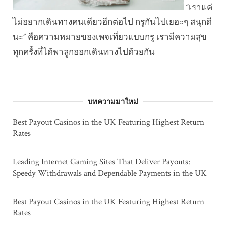
“เราแค่
ไม่อยากเดินทางคนเดียวอีกต่อไป กรูกันไปเยอะๆ สนุกดี
นะ” คือความหมายของเพจเที่ยวแบบกรู เรามีความสุข
ทุกครั้งที่ได้พาลูกออกเดินทางไปด้วยกัน
บทความมาใหม่
Best Payout Casinos in the UK Featuring Highest Return
Rates
Leading Internet Gaming Sites That Deliver Payouts:
Speedy Withdrawals and Dependable Payments in the UK
Best Payout Casinos in the UK Featuring Highest Return
Rates