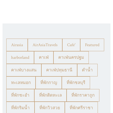
Airasia
AirAsiaTravels
Cafe'
Featured
harborland
คาเฟ่
คาเฟ่นครปฐม
คาเฟ่บางแสน
คาเฟ่ปทุมธานี
ดำน้ำ
ทะเลหมอก
ที่พักกาญ
ที่พักชลบุรี
ที่พักชะอำ
ที่พักติดทะเล
ที่พักราคาถูก
ที่พักริมน้ำ
ที่พักวิวสวย
ที่พักศรีราชา