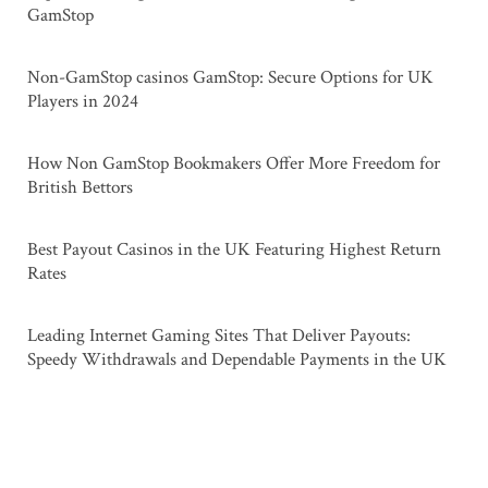
GamStop
Non-GamStop casinos GamStop: Secure Options for UK
Players in 2024
How Non GamStop Bookmakers Offer More Freedom for
British Bettors
Best Payout Casinos in the UK Featuring Highest Return
Rates
Leading Internet Gaming Sites That Deliver Payouts:
Speedy Withdrawals and Dependable Payments in the UK