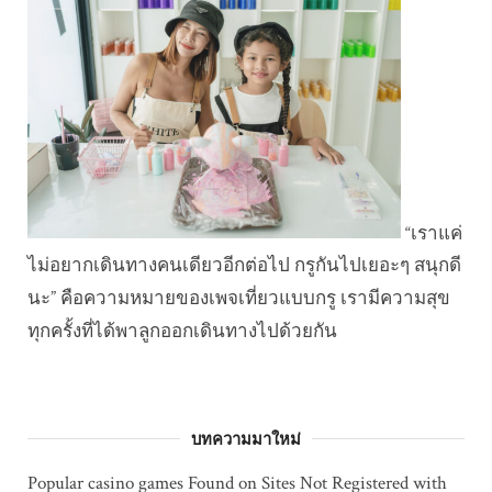
“เราแค่
ไม่อยากเดินทางคนเดียวอีกต่อไป กรูกันไปเยอะๆ สนุกดี
นะ” คือความหมายของเพจเที่ยวแบบกรู เรามีความสุข
ทุกครั้งที่ได้พาลูกออกเดินทางไปด้วยกัน
บทความมาใหม่
Popular casino games Found on Sites Not Registered with