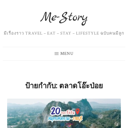
Skip
to
content
มีเรื่องราว TRAVEL – EAT – STAY – LIFESTYLE ฉบับคนมีลูก
MENU
ป้ายกำกับ:
ตลาดโอ๊ะป่อย