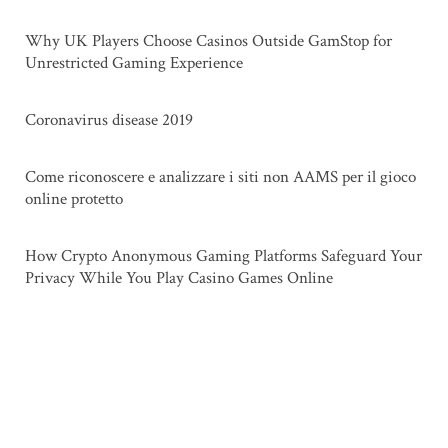
Why UK Players Choose Casinos Outside GamStop for
Unrestricted Gaming Experience
Coronavirus disease 2019
Come riconoscere e analizzare i siti non AAMS per il gioco
online protetto
How Crypto Anonymous Gaming Platforms Safeguard Your
Privacy While You Play Casino Games Online