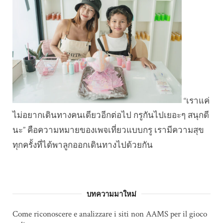
“เราแค่
ไม่อยากเดินทางคนเดียวอีกต่อไป กรูกันไปเยอะๆ สนุกดี
นะ” คือความหมายของเพจเที่ยวแบบกรู เรามีความสุข
ทุกครั้งที่ได้พาลูกออกเดินทางไปด้วยกัน
บทความมาใหม่
Come riconoscere e analizzare i siti non AAMS per il gioco