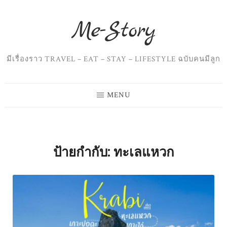
Skip
to
content
มีเรื่องราว TRAVEL – EAT – STAY – LIFESTYLE ฉบับคนมีลูก
MENU
ป้ายกำกับ:
ทะเลแหวก