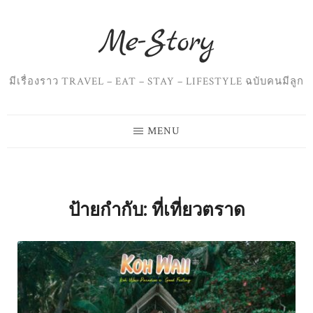
Skip
to
content
มีเรื่องราว TRAVEL – EAT – STAY – LIFESTYLE ฉบับคนมีลูก
MENU
ป้ายกำกับ:
ที่เที่ยวตราด