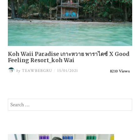
Koh Waii Paradise เกาะหวาย พาราไดซ์ X Good
Feeling Resort_koh Wai
by
TEAWBEBGRU
/
15/01/2021
8210 Views
Search
SEA
for: