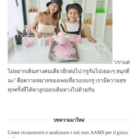
“เราแค่
ไม่อยากเดินทางคนเดียวอีกต่อไป กรูกันไปเยอะๆ สนุกดี
นะ” คือความหมายของเพจเที่ยวแบบกรู เรามีความสุข
ทุกครั้งที่ได้พาลูกออกเดินทางไปด้วยกัน
บทความมาใหม่
Come riconoscere e analizzare i siti non AAMS per il gioco