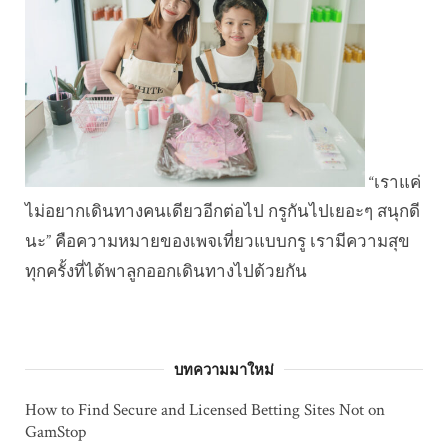
“เราแค่
ไม่อยากเดินทางคนเดียวอีกต่อไป กรูกันไปเยอะๆ สนุกดี
นะ” คือความหมายของเพจเที่ยวแบบกรู เรามีความสุข
ทุกครั้งที่ได้พาลูกออกเดินทางไปด้วยกัน
บทความมาใหม่
How to Find Secure and Licensed Betting Sites Not on
GamStop