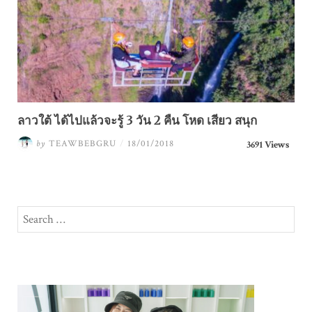
ลาวใต้ ได้ไปแล้วจะรู้ 3 วัน 2 คืน โหด เสียว สนุก
by
TEAWBEBGRU
/
18/01/2018
3691 Views
Search
SEA
for: