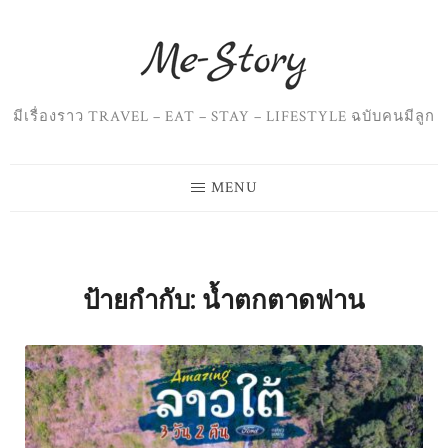
Skip
to
content
มีเรื่องราว TRAVEL – EAT – STAY – LIFESTYLE ฉบับคนมีลูก
MENU
ป้ายกำกับ:
น้ำตกตาดฟาน