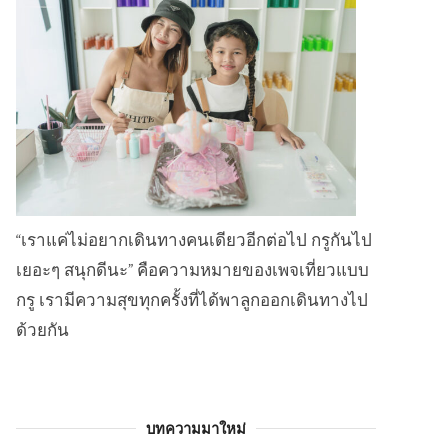
“เราแค่ไม่อยากเดินทางคนเดียวอีกต่อไป กรูกันไป
เยอะๆ สนุกดีนะ” คือความหมายของเพจเที่ยวแบบ
กรู เรามีความสุขทุกครั้งที่ได้พาลูกออกเดินทางไป
ด้วยกัน
บทความมาใหม่