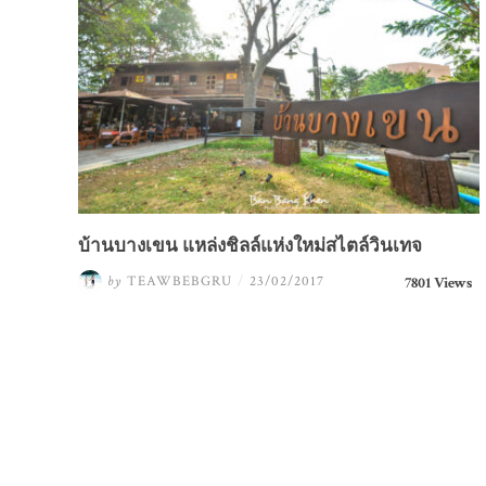
บ้านบางเขน แหล่งชิลล์แห่งใหม่สไตล์วินเทจ
by
TEAWBEBGRU
/
23/02/2017
7801 Views