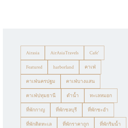
Airasia
AirAsiaTravels
Cafe'
Featured
harborland
คาเฟ่
คาเฟ่นครปฐม
คาเฟ่บางแสน
คาเฟ่ปทุมธานี
ดำน้ำ
ทะเลหมอก
ที่พักกาญ
ที่พักชลบุรี
ที่พักชะอำ
ที่พักติดทะเล
ที่พักราคาถูก
ที่พักริมน้ำ