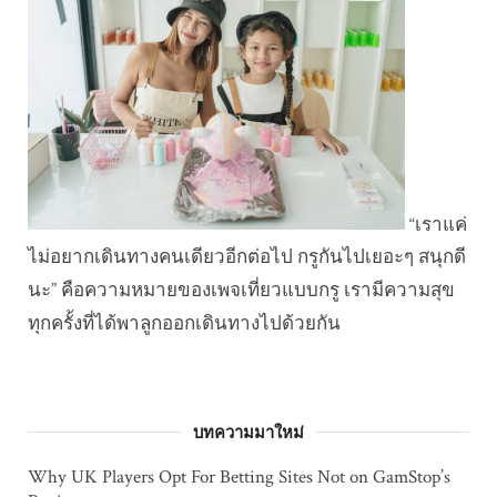
“เราแค่
ไม่อยากเดินทางคนเดียวอีกต่อไป กรูกันไปเยอะๆ สนุกดี
นะ” คือความหมายของเพจเที่ยวแบบกรู เรามีความสุข
ทุกครั้งที่ได้พาลูกออกเดินทางไปด้วยกัน
บทความมาใหม่
Why UK Players Opt For Betting Sites Not on GamStop’s