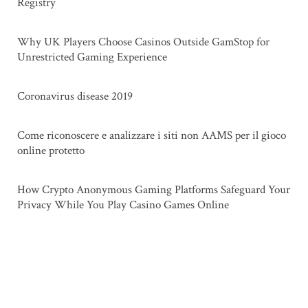
Registry
Why UK Players Choose Casinos Outside GamStop for
Unrestricted Gaming Experience
Coronavirus disease 2019
Come riconoscere e analizzare i siti non AAMS per il gioco
online protetto
How Crypto Anonymous Gaming Platforms Safeguard Your
Privacy While You Play Casino Games Online