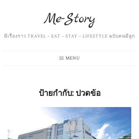
Skip
to
content
มีเรื่องราว TRAVEL – EAT – STAY – LIFESTYLE ฉบับคนมีลูก
MENU
ป้ายกำกับ:
ปวดข้อ