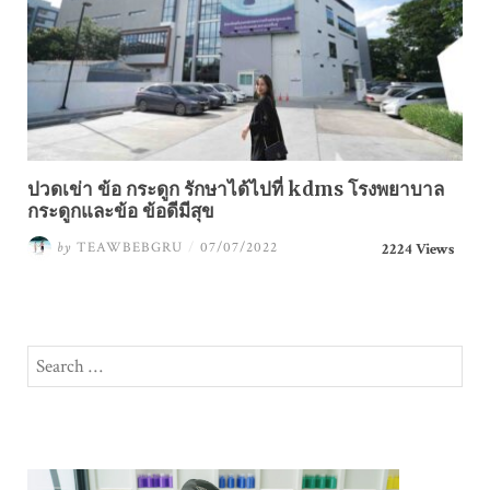
ปวดเข่า ข้อ กระดูก รักษาได้ไปที่ kdms โรงพยาบาล
กระดูกและข้อ ข้อดีมีสุข
by
TEAWBEBGRU
/
07/07/2022
2224 Views
Search
SEA
for: