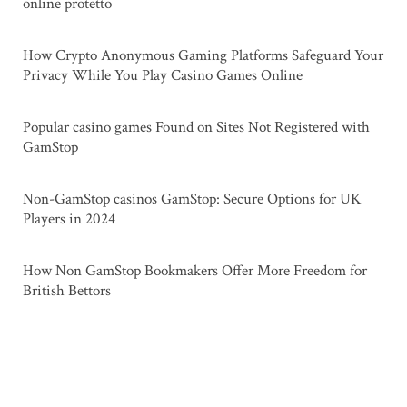
online protetto
How Crypto Anonymous Gaming Platforms Safeguard Your
Privacy While You Play Casino Games Online
Popular casino games Found on Sites Not Registered with
GamStop
Non-GamStop casinos GamStop: Secure Options for UK
Players in 2024
How Non GamStop Bookmakers Offer More Freedom for
British Bettors