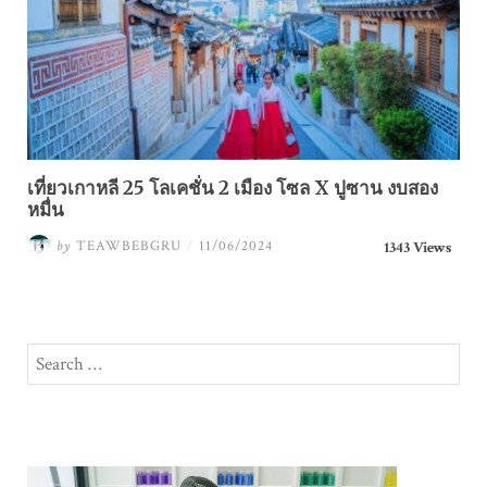
เที่ยวเกาหลี 25 โลเคชั่น 2 เมือง โซล X ปูซาน งบสอง
หมื่น
by
TEAWBEBGRU
/
11/06/2024
1343 Views
Search
SEA
for: