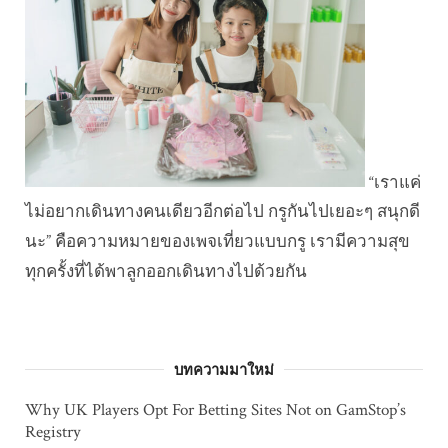
“เราแค่
ไม่อยากเดินทางคนเดียวอีกต่อไป กรูกันไปเยอะๆ สนุกดี
นะ” คือความหมายของเพจเที่ยวแบบกรู เรามีความสุข
ทุกครั้งที่ได้พาลูกออกเดินทางไปด้วยกัน
บทความมาใหม่
Why UK Players Opt For Betting Sites Not on GamStop’s
Registry