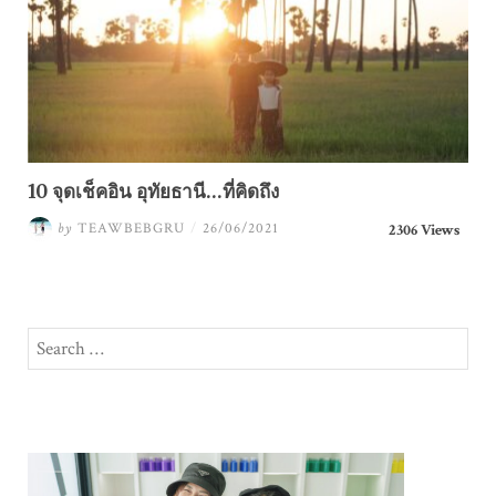
10 จุดเช็คอิน อุทัยธานี…ที่คิดถึง
by
TEAWBEBGRU
/
26/06/2021
2306 Views
Search
SEA
for: