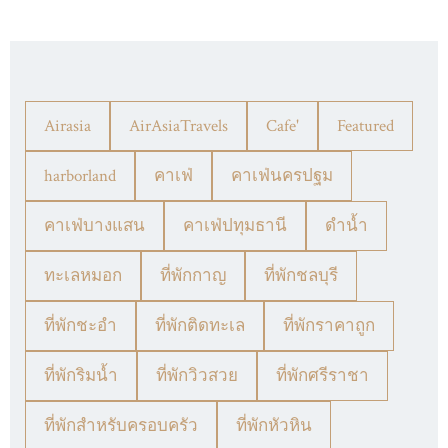
Airasia
AirAsiaTravels
Cafe'
Featured
harborland
คาเฟ่
คาเฟ่นครปฐม
คาเฟ่บางแสน
คาเฟ่ปทุมธานี
ดำน้ำ
ทะเลหมอก
ที่พักกาญ
ที่พักชลบุรี
ที่พักชะอำ
ที่พักติดทะเล
ที่พักราคาถูก
ที่พักริมน้ำ
ที่พักวิวสวย
ที่พักศรีราชา
ที่พักสำหรับครอบครัว
ที่พักหัวหิน