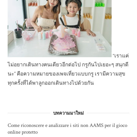
“เราแค่
ไม่อยากเดินทางคนเดียวอีกต่อไป กรูกันไปเยอะๆ สนุกดี
นะ” คือความหมายของเพจเที่ยวแบบกรู เรามีความสุข
ทุกครั้งที่ได้พาลูกออกเดินทางไปด้วยกัน
บทความมาใหม่
Come riconoscere e analizzare i siti non AAMS per il gioco
online protetto