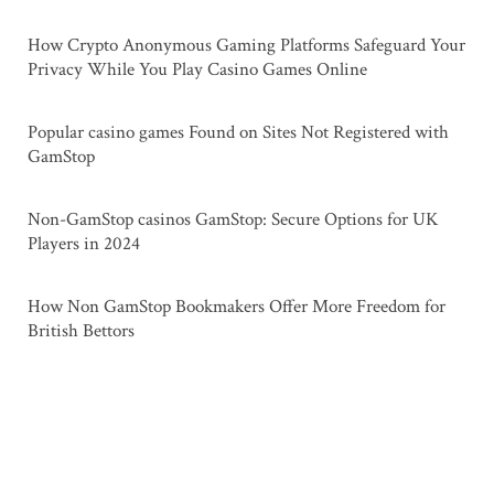
How Crypto Anonymous Gaming Platforms Safeguard Your
Privacy While You Play Casino Games Online
Popular casino games Found on Sites Not Registered with
GamStop
Non-GamStop casinos GamStop: Secure Options for UK
Players in 2024
How Non GamStop Bookmakers Offer More Freedom for
British Bettors