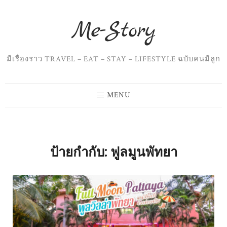
Skip
to
content
มีเรื่องราว TRAVEL – EAT – STAY – LIFESTYLE ฉบับคนมีลูก
MENU
ป้ายกำกับ:
ฟูลมูนพัทยา