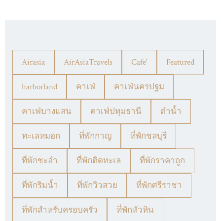
Airasia
AirAsiaTravels
Cafe'
Featured
harborland
คาเฟ่
คาเฟ่นครปฐม
คาเฟ่บางแสน
คาเฟ่ปทุมธานี
ดำน้ำ
ทะเลหมอก
ที่พักกาญ
ที่พักชลบุรี
ที่พักชะอำ
ที่พักติดทะเล
ที่พักราคาถูก
ที่พักริมน้ำ
ที่พักวิวสวย
ที่พักศรีราชา
ที่พักสำหรับครอบครัว
ที่พักหัวหิน