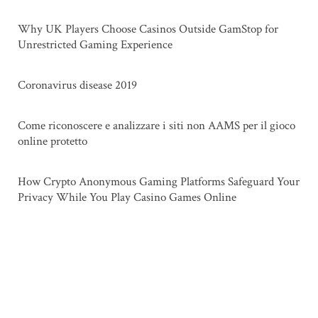
Why UK Players Choose Casinos Outside GamStop for
Unrestricted Gaming Experience
Coronavirus disease 2019
Come riconoscere e analizzare i siti non AAMS per il gioco
online protetto
How Crypto Anonymous Gaming Platforms Safeguard Your
Privacy While You Play Casino Games Online