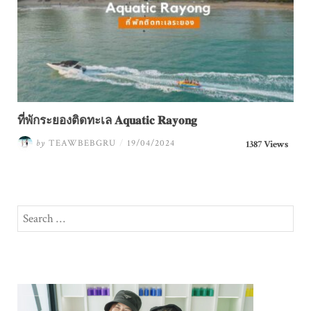
ที่พักระยองติดทะเล 𝐀𝐪𝐮𝐚𝐭𝐢𝐜 𝐑𝐚𝐲𝐨𝐧𝐠
by
TEAWBEBGRU
/
19/04/2024
1387 Views
Search
SEA
for: