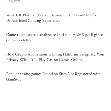
Registry
Why UK Players Choose Casinos Outside GamStop for
Unrestricted Gaming Experience
Come riconoscere e analizzare i siti non AAMS per il gioco
online protetto
How Crypto Anonymous Gaming Platforms Safeguard Your
Privacy While You Play Casino Games Online
Popular casino games Found on Sites Not Registered with
GamStop