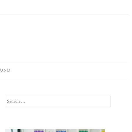
OUND
Search
SEARCH
for: