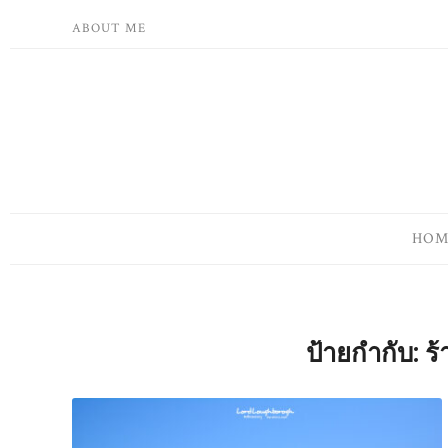
Skip
ABOUT ME
to
content
HOM
ป้ายกำกับ:
ร