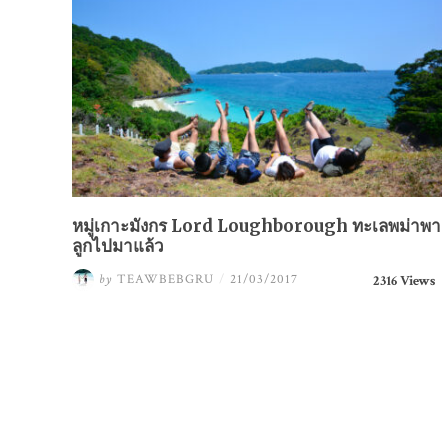
หมู่เกาะมังกร Lord Loughborough ทะเลพม่าพา
ลูกไปมาแล้ว
by
TEAWBEBGRU
/
21/03/2017
2316 Views