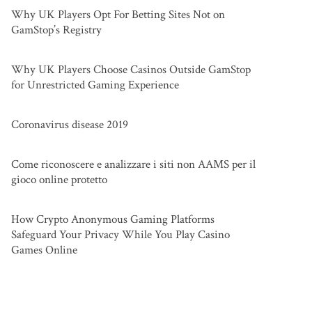
Why UK Players Opt For Betting Sites Not on
GamStop’s Registry
Why UK Players Choose Casinos Outside GamStop
for Unrestricted Gaming Experience
Coronavirus disease 2019
Come riconoscere e analizzare i siti non AAMS per il
gioco online protetto
How Crypto Anonymous Gaming Platforms
Safeguard Your Privacy While You Play Casino
Games Online