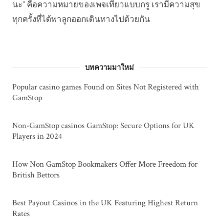
นะ” คือความหมายของเพจเที่ยวแบบกรู เรามีความสุข
ทุกครั้งที่ได้พาลูกออกเดินทางไปด้วยกัน
บทความมาใหม่
Popular casino games Found on Sites Not Registered with
GamStop
Non-GamStop casinos GamStop: Secure Options for UK
Players in 2024
How Non GamStop Bookmakers Offer More Freedom for
British Bettors
Best Payout Casinos in the UK Featuring Highest Return
Rates