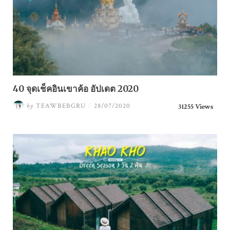
40 จุดเช็คอินเขาค้อ อัปเดต 2020
by
TEAWBEBGRU
/
28/07/2020
31255 Views