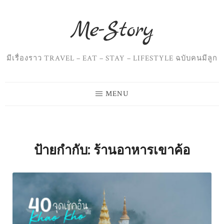
Skip
to
content
มีเรื่องราว TRAVEL – EAT – STAY – LIFESTYLE ฉบับคนมีลูก
MENU
ป้ายกำกับ:
ร้านอาหารเขาค้อ