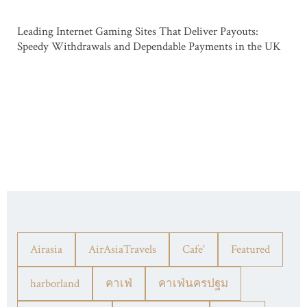
Leading Internet Gaming Sites That Deliver Payouts:
Speedy Withdrawals and Dependable Payments in the UK
Airasia
AirAsiaTravels
Cafe'
Featured
harborland
คาเฟ่
คาเฟ่นครปฐม