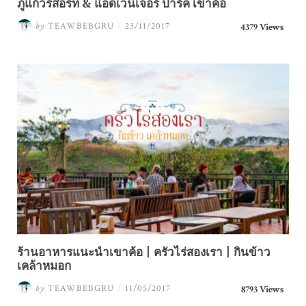
ภูแก้วรีสอร์ท & แอดเวนเจอร์ ปาร์ค เขาค้อ
by
TEAWBEBGRU
/
23/11/2017
4379 Views
ร้านอาหารแนะนำเขาค้อ | ครัวไร่สองเรา | กินข้าว
เคล้าหมอก
by
TEAWBEBGRU
/
11/05/2017
8793 Views