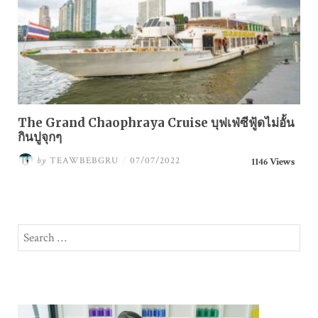
The Grand Chaophraya Cruise บุฟเฟ่ซีฟู้ดไม่อั้น
กินปูจุกๆ
by
TEAWBEBGRU
/
07/07/2022
1146 Views
Search
SEA
for: