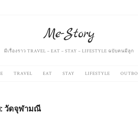
มีเรื่องราว TRAVEL – EAT – STAY – LIFESTYLE ฉบับคนมีลูก
E
TRAVEL
EAT
STAY
LIFESTYLE
OUTB
บ:
วัดจุฬามณี