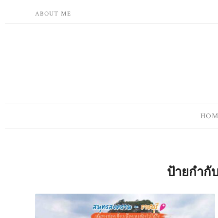
Skip
ABOUT ME
to
content
HOM
ป้ายกำกั