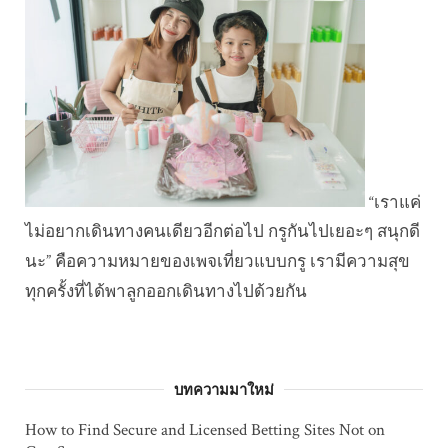
“เราแค่
ไม่อยากเดินทางคนเดียวอีกต่อไป กรูกันไปเยอะๆ สนุกดี
นะ” คือความหมายของเพจเที่ยวแบบกรู เรามีความสุข
ทุกครั้งที่ได้พาลูกออกเดินทางไปด้วยกัน
บทความมาใหม่
How to Find Secure and Licensed Betting Sites Not on