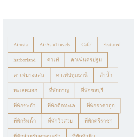
Airasia
AirAsiaTravels
Cafe'
Featured
harborland
คาเฟ่
คาเฟ่นครปฐม
คาเฟ่บางแสน
คาเฟ่ปทุมธานี
ดำน้ำ
ทะเลหมอก
ที่พักกาญ
ที่พักชลบุรี
ที่พักชะอำ
ที่พักติดทะเล
ที่พักราคาถูก
ที่พักริมน้ำ
ที่พักวิวสวย
ที่พักศรีราชา
ที่พักสำหรับครอบครัว
ที่พักหัวหิน