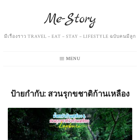
Skip
to
content
มีเรื่องราว TRAVEL – EAT – STAY – LIFESTYLE ฉบับคนมีลูก
MENU
ป้ายกำกับ:
สวนรุกขชาติก้านเหลือง