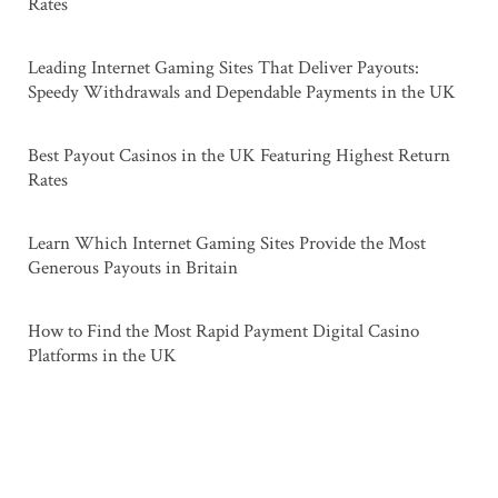
Rates
Leading Internet Gaming Sites That Deliver Payouts:
Speedy Withdrawals and Dependable Payments in the UK
Best Payout Casinos in the UK Featuring Highest Return
Rates
Learn Which Internet Gaming Sites Provide the Most
Generous Payouts in Britain
How to Find the Most Rapid Payment Digital Casino
Platforms in the UK