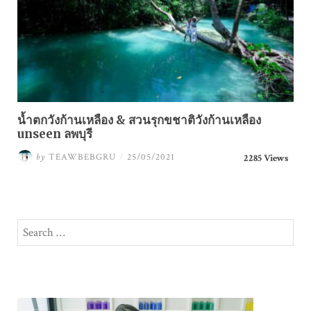
น้ำตกวังก้านเหลือง & สวนรุกขชาติวังก้านเหลือง
unseen ลพบุรี
by
TEAWBEBGRU
/
25/05/2021
2285 Views
Search
SEA
for: