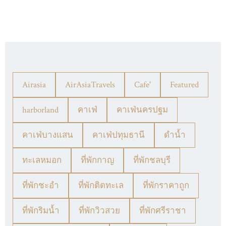
Airasia
AirAsiaTravels
Cafe'
Featured
harborland
คาเฟ่
คาเฟ่นครปฐม
คาเฟ่บางแสน
คาเฟ่ปทุมธานี
ดำน้ำ
ทะเลหมอก
ที่พักกาญ
ที่พักชลบุรี
ที่พักชะอำ
ที่พักติดทะเล
ที่พักราคาถูก
ที่พักริมน้ำ
ที่พักวิวสวย
ที่พักศรีราชา