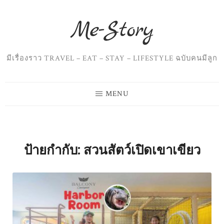
Skip
to
content
มีเรื่องราว TRAVEL – EAT – STAY – LIFESTYLE ฉบับคนมีลูก
MENU
ป้ายกำกับ:
สวนสัตว์เปิดเขาเขียว