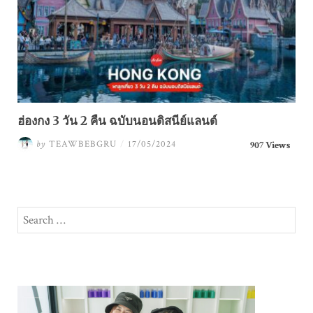
ฮ่องกง 3 วัน 2 คืน ฉบับนอนดิสนีย์แลนด์
by
TEAWBEBGRU
/
17/05/2024
907 Views
Search
SEA
for: