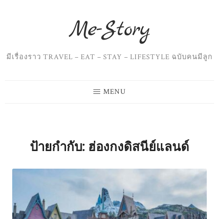
Skip
to
content
มีเรื่องราว TRAVEL – EAT – STAY – LIFESTYLE ฉบับคนมีลูก
MENU
ป้ายกำกับ:
ฮ่องกงดิสนีย์แลนด์