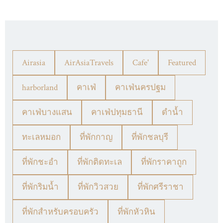
Airasia
AirAsiaTravels
Cafe'
Featured
harborland
คาเฟ่
คาเฟ่นครปฐม
คาเฟ่บางแสน
คาเฟ่ปทุมธานี
ดำน้ำ
ทะเลหมอก
ที่พักกาญ
ที่พักชลบุรี
ที่พักชะอำ
ที่พักติดทะเล
ที่พักราคาถูก
ที่พักริมน้ำ
ที่พักวิวสวย
ที่พักศรีราชา
ที่พักสำหรับครอบครัว
ที่พักหัวหิน