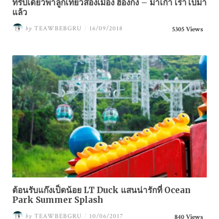
ทริปเดียวพาลูกเที่ยวสองเมือง ฮ่องกง – มาเก๊า เราไปมา
แล้ว
by
TEAWBEBGRU
/
16/09/2018
5305 Views
ต้อนรับแก๊งเป็ดน้อย LT Duck แสนน่ารักที่ Ocean
Park Summer Splash
by
TEAWBEBGRU
/
10/06/2017
840 Views