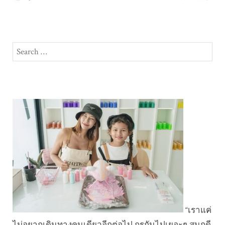
Search
SEA
for:
“เราแค่