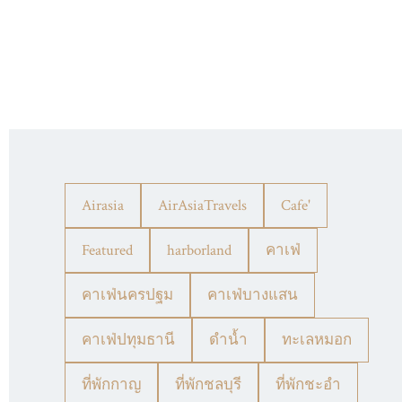
Airasia
AirAsiaTravels
Cafe'
Featured
harborland
คาเฟ่
คาเฟ่นครปฐม
คาเฟ่บางแสน
คาเฟ่ปทุมธานี
ดำน้ำ
ทะเลหมอก
ที่พักกาญ
ที่พักชลบุรี
ที่พักชะอำ