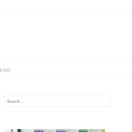
OUND
Search
SEARCH
for: