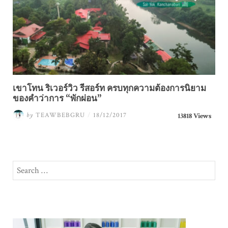
เขาโทน ริเวอร์วิว รีสอร์ท ครบทุกความต้องการนิยาม
ของคำว่าการ “พักผ่อน”
by
TEAWBEBGRU
/
18/12/2017
13818 Views
Search
SEA
for: