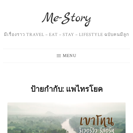
Skip
to
content
มีเรื่องราว TRAVEL – EAT – STAY – LIFESTYLE ฉบับคนมีลูก
MENU
ป้ายกำกับ:
แพไทรโยค