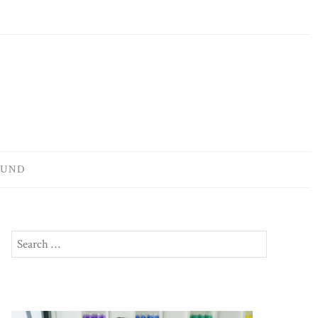
OUND
Search
SEARCH
for: