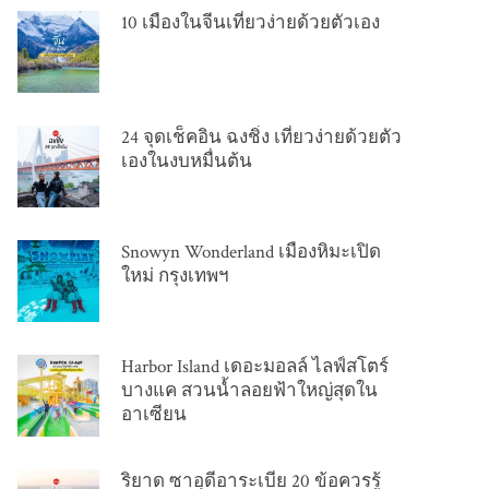
10 เมืองในจีนเที่ยวง่ายด้วยตัวเอง
24 จุดเช็คอิน ฉงชิ่ง เที่ยวง่ายด้วยตัว
เองในงบหมื่นต้น
Snowyn Wonderland เมืองหิมะเปิด
ใหม่ กรุงเทพฯ
Harbor Island เดอะมอลล์ ไลฟ์สโตร์
บางแค สวนน้ำลอยฟ้าใหญ่สุดใน
อาเซียน
ริยาด ซาอุดีอาระเบีย 20 ข้อควรรู้