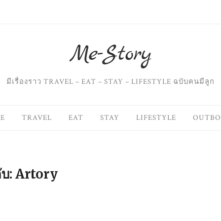
มีเรื่องราว TRAVEL – EAT – STAY – LIFESTYLE ฉบับคนมีลูก
E
TRAVEL
EAT
STAY
LIFESTYLE
OUTB
ับ:
Artory