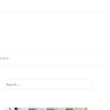
OUND
Search
SEARCH
for: