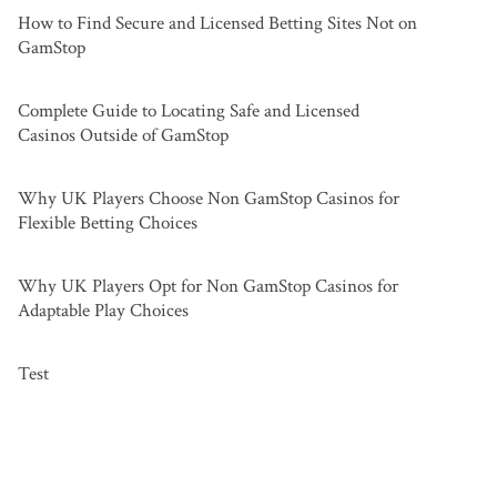
How to Find Secure and Licensed Betting Sites Not on
GamStop
Complete Guide to Locating Safe and Licensed
Casinos Outside of GamStop
Why UK Players Choose Non GamStop Casinos for
Flexible Betting Choices
Why UK Players Opt for Non GamStop Casinos for
Adaptable Play Choices
Test