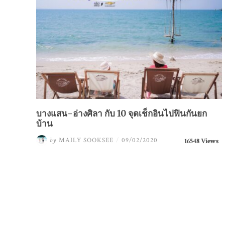
บางแสน-อ่างศิลา กับ 10 จุดเช็กอินไปฟินกันยก
บ้าน
by
MAILY SOOKSEE
/
09/02/2020
16548 Views