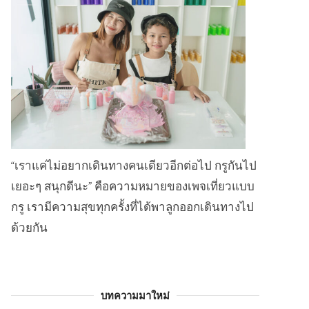
“เราแค่ไม่อยากเดินทางคนเดียวอีกต่อไป กรูกันไป
เยอะๆ สนุกดีนะ” คือความหมายของเพจเที่ยวแบบ
กรู เรามีความสุขทุกครั้งที่ได้พาลูกออกเดินทางไป
ด้วยกัน
บทความมาใหม่