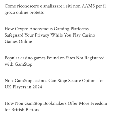
Come riconoscere e analizzare i siti non AAMS per il
gioco online protetto
How Crypto Anonymous Gaming Platforms
Safeguard Your Privacy While You Play Casino
Games Online
Popular casino games Found on Sites Not Registered
with GamStop
Non-GamStop casinos GamStop: Secure Options for
UK Players in 2024
How Non GamStop Bookmakers Offer More Freedom
for British Bettors