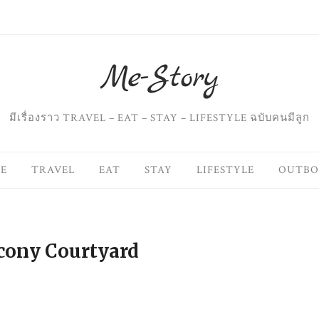
มีเรื่องราว TRAVEL – EAT – STAY – LIFESTYLE ฉบับคนมีลูก
E
TRAVEL
EAT
STAY
LIFESTYLE
OUTB
cony Courtyard