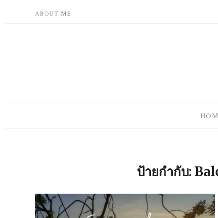
Skip
ABOUT ME
to
content
HOM
ป้ายกำกับ:
Bal