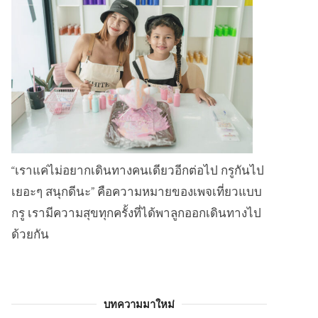
“เราแค่ไม่อยากเดินทางคนเดียวอีกต่อไป กรูกันไป
เยอะๆ สนุกดีนะ” คือความหมายของเพจเที่ยวแบบ
กรู เรามีความสุขทุกครั้งที่ได้พาลูกออกเดินทางไป
ด้วยกัน
บทความมาใหม่