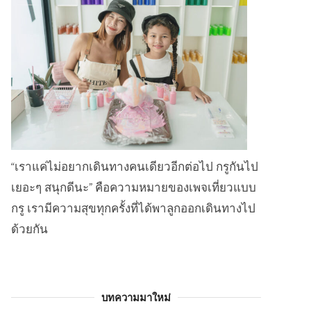
“เราแค่ไม่อยากเดินทางคนเดียวอีกต่อไป กรูกันไป
เยอะๆ สนุกดีนะ” คือความหมายของเพจเที่ยวแบบ
กรู เรามีความสุขทุกครั้งที่ได้พาลูกออกเดินทางไป
ด้วยกัน
บทความมาใหม่