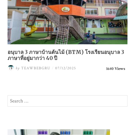
อนุบาล 3 ภาษาบ้านต้นไม้ (BTM) โรงเรียนอนุบาล 3
ภาษาที่อยู่มากว่า 40 ปี
by
TEAWBEBGRU
/
07/12/2025
1640 Views
Search
SEA
for: