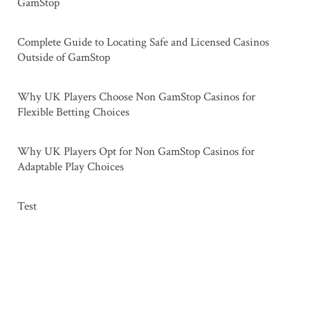
GamStop
Complete Guide to Locating Safe and Licensed Casinos
Outside of GamStop
Why UK Players Choose Non GamStop Casinos for
Flexible Betting Choices
Why UK Players Opt for Non GamStop Casinos for
Adaptable Play Choices
Test