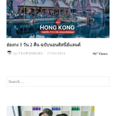
ฮ่องกง 3 วัน 2 คืน ฉบับนอนดิสนีย์แลนด์
by
TEAWBEBGRU
/
17/05/2024
907 Views
Search
SEA
for: