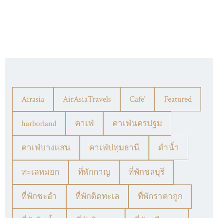
Airasia
AirAsiaTravels
Cafe'
Featured
harborland
คาเฟ่
คาเฟ่นครปฐม
คาเฟ่บางแสน
คาเฟ่ปทุมธานี
ดำน้ำ
ทะเลหมอก
ที่พักกาญ
ที่พักชลบุรี
ที่พักชะอำ
ที่พักติดทะเล
ที่พักราคาถูก