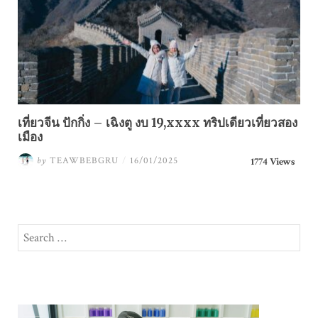
เที่ยวจีน ปักกิ่ง – เฉิงตู งบ 19,xxxx ทริปเดียวเที่ยวสอง
เมือง
by
TEAWBEBGRU
/
16/01/2025
1774 Views
Search
SEA
for: