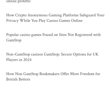
online protetto
How Crypto Anonymous Gaming Platforms Safeguard Your
Privacy While You Play Casino Games Online
Popular casino games Found on Sites Not Registered with
GamStop
Non-GamStop casinos GamStop: Secure Options for UK
Players in 2024
How Non GamStop Bookmakers Offer More Freedom for
British Bettors