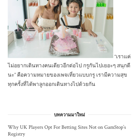
“เราแค่
ไม่อยากเดินทางคนเดียวอีกต่อไป กรูกันไปเยอะๆ สนุกดี
นะ” คือความหมายของเพจเที่ยวแบบกรู เรามีความสุข
ทุกครั้งที่ได้พาลูกออกเดินทางไปด้วยกัน
บทความมาใหม่
Why UK Players Opt For Betting Sites Not on GamStop’s
Registry