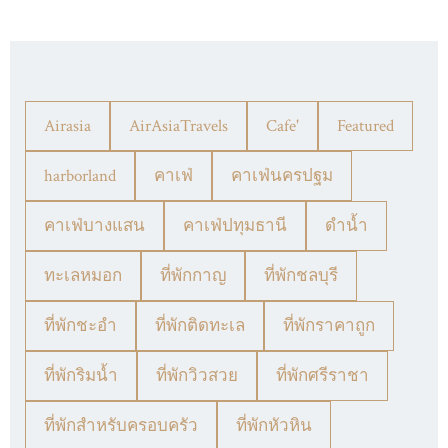
Airasia
AirAsiaTravels
Cafe'
Featured
harborland
คาเฟ่
คาเฟ่นครปฐม
คาเฟ่บางแสน
คาเฟ่ปทุมธานี
ดำน้ำ
ทะเลหมอก
ที่พักกาญ
ที่พักชลบุรี
ที่พักชะอำ
ที่พักติดทะเล
ที่พักราคาถูก
ที่พักริมน้ำ
ที่พักวิวสวย
ที่พักศรีราชา
ที่พักสำหรับครอบครัว
ที่พักหัวหิน