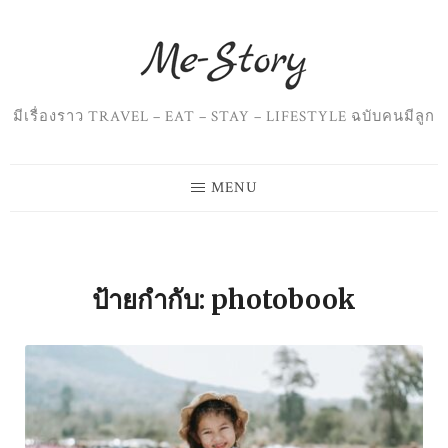
Skip
to
content
มีเรื่องราว TRAVEL – EAT – STAY – LIFESTYLE ฉบับคนมีลูก
MENU
ป้ายกำกับ:
photobook