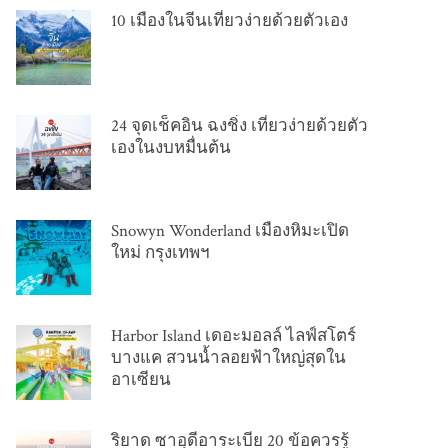
10 เมืองในจีนเที่ยวง่ายด้วยตัวเอง
24 จุดเช็คอิน ฉงชิ่ง เที่ยวง่ายด้วยตัว
เองในงบหมื่นต้น
Snowyn Wonderland เมืองหิมะเปิด
ใหม่ กรุงเทพฯ
Harbor Island เดอะมอลล์ ไลฟ์สโตร์
บางแค สวนน้ำลอยฟ้าใหญ่สุดใน
อาเซียน
ริยาด ซาอุดีอาระเบีย 20 ข้อควรรู้