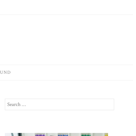
OUND
Search
SEARCH
for: