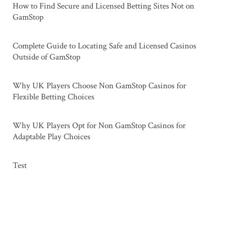
How to Find Secure and Licensed Betting Sites Not on
GamStop
Complete Guide to Locating Safe and Licensed Casinos
Outside of GamStop
Why UK Players Choose Non GamStop Casinos for
Flexible Betting Choices
Why UK Players Opt for Non GamStop Casinos for
Adaptable Play Choices
Test