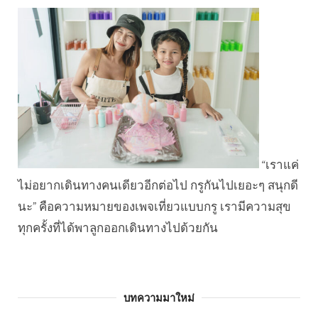
“เราแค่
ไม่อยากเดินทางคนเดียวอีกต่อไป กรูกันไปเยอะๆ สนุกดี
นะ” คือความหมายของเพจเที่ยวแบบกรู เรามีความสุข
ทุกครั้งที่ได้พาลูกออกเดินทางไปด้วยกัน
บทความมาใหม่