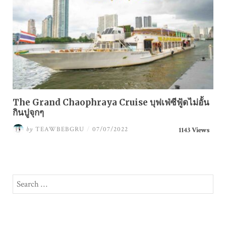
The Grand Chaophraya Cruise บุฟเฟ่ซีฟู้ดไม่อั้น
กินปูจุกๆ
by
TEAWBEBGRU
/
07/07/2022
1143 Views
Search
SEA
for: