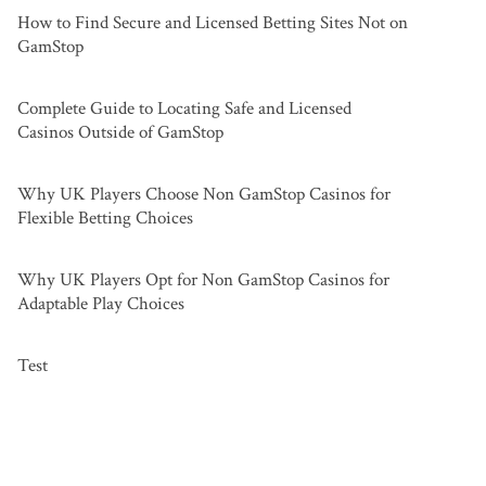
How to Find Secure and Licensed Betting Sites Not on
GamStop
Complete Guide to Locating Safe and Licensed
Casinos Outside of GamStop
Why UK Players Choose Non GamStop Casinos for
Flexible Betting Choices
Why UK Players Opt for Non GamStop Casinos for
Adaptable Play Choices
Test