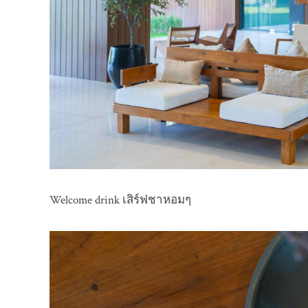
Welcome drink เสิร์ฟชาหอมๆ