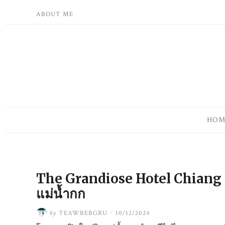
Skip
ABOUT ME
to
content
HOM
The Grandiose Hotel Chiang R
แม่น้ำกก
by
TEAWBEBGRU
/
10/12/2024