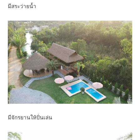
มีสระว่ายน้ำ
มีจักรยานให้ปั่นเล่น