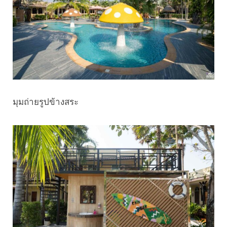
มุมถ่ายรูปข้างสระ