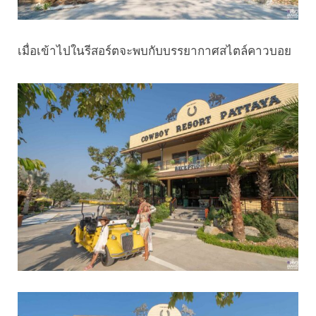
เมื่อเข้าไปในรีสอร์ตจะพบกับบรรยากาศสไตล์คาวบอย