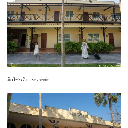
อีกโซนติดสระเลยค่ะ