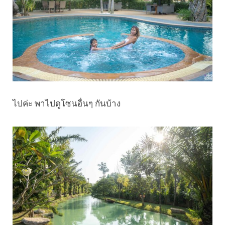
ไปค่ะ พาไปดูโซนอื่นๆ กันบ้าง