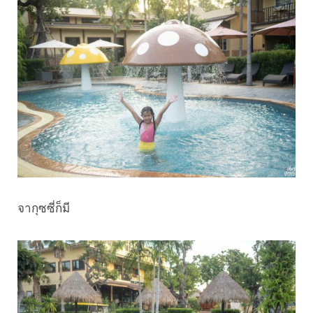
จากุซซี่ก็มี