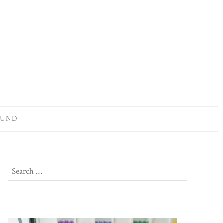
OUND
Search
SEARCH
for: