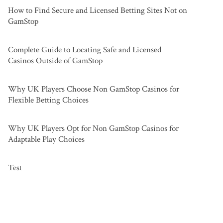
How to Find Secure and Licensed Betting Sites Not on
GamStop
Complete Guide to Locating Safe and Licensed
Casinos Outside of GamStop
Why UK Players Choose Non GamStop Casinos for
Flexible Betting Choices
Why UK Players Opt for Non GamStop Casinos for
Adaptable Play Choices
Test