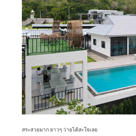
สระสวยมาก ยาวๆ ว่ายได้สะใจเลย