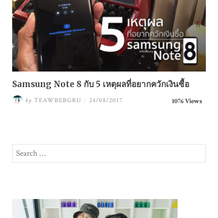
Samsung Note 8 กับ 5 เหตุผลที่อยากควักเงินซื้อ
by
TEAWBEBGRU
/
24/08/2017
1076 Views
Search
SEA
for: