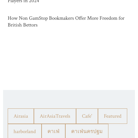
Players in 2024
How Non GamStop Bookmakers Offer More Freedom for
British Bettors
Airasia
AirAsiaTravels
Cafe'
Featured
harborland
คาเฟ่
คาเฟ่นครปฐม