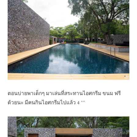
ตอนบ่ายพาเด็กๆ มาเล่นที่สระทานไอศกรีม ขนม ฟรี
ด้วยนะ มีคนกินไอศกรีมไปแล้ว 4 ^^