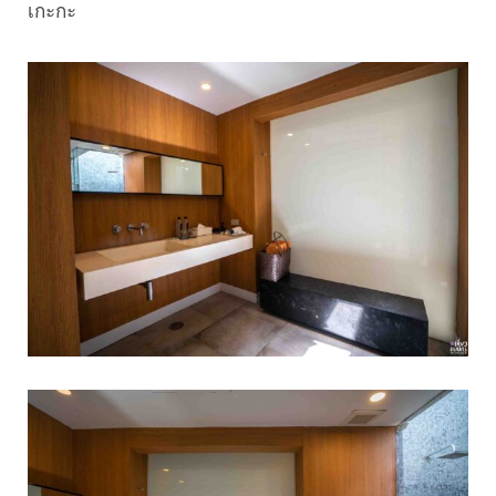
เกะกะ