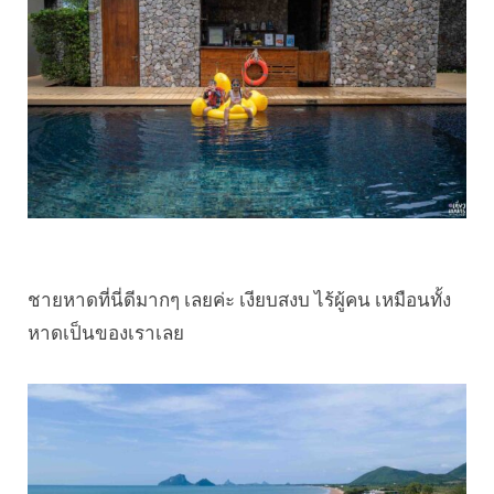
ชายหาดที่นี่ดีมากๆ เลยค่ะ เงียบสงบ ไร้ผู้คน เหมือนทั้ง
หาดเป็นของเราเลย