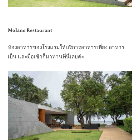
Molano Restaurant
ห้องอาหารของโรงแรมให้บริการอาหารเที่ยง อาหาร
เย็น และมื้อเช้าก็มาทานที่นี่เลยค่ะ