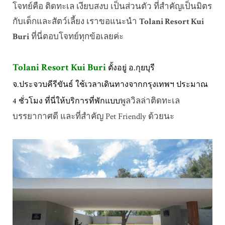
โจทย์คือ ติดทะเล เงียบสงบ เป็นส่วนตัว ที่สำคัญเป็นมิตร
กับเด็กและสัตว์เลี้ยง เราขอแนะนำ
Tolani Resort Kui
Buri
ที่นี่ตอบโจทย์ทุกข้อเลยค่ะ
Tolani Resort Kui Buri
ตั้งอยู่ อ.กุยบุรี
จ.ประจวบคีรีขันธ์ ใช้เวลาเดินทางจากกรุงเทพฯ ประมาณ
พูลวิลล่าติดทะเล
4 ชั่วโมง ที่นี่ให้บริการที่พักแบบ
บรรยากาศดี และที่สำคัญ Pet Friendly ด้วยนะ