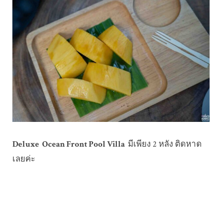
Deluxe Ocean Front Pool Villa
มีเพียง 2 หลัง ติดหาด
เลยค่ะ