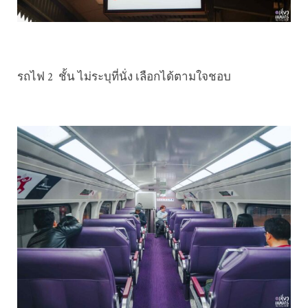
รถไฟ 2 ชั้น ไม่ระบุที่นั่ง เลือกได้ตามใจชอบ