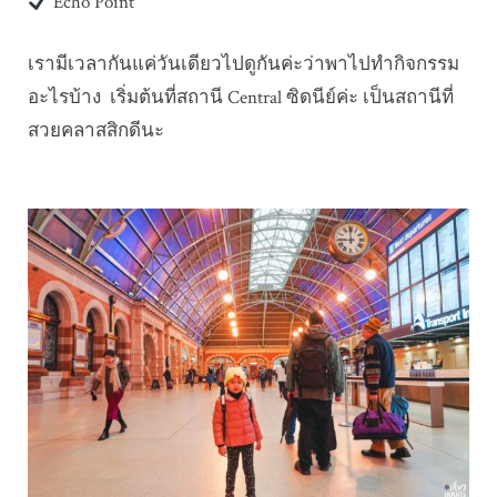
Echo Point
เรามีเวลากันแค่วันเดียวไปดูกันค่ะว่าพาไปทำกิจกรรม
อะไรบ้าง เริ่มต้นที่สถานี Central ซิดนีย์ค่ะ เป็นสถานีที่
สวยคลาสสิกดีนะ