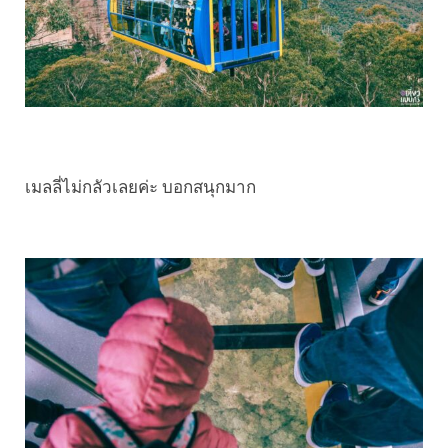
เมลลี่ไม่กลัวเลยค่ะ บอกสนุกมาก