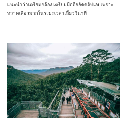
แนะนำว่าเตรียมกล้อง เตรียมมือถืออัดคลิปเลยเพราะ
หวาดเสียวมากในระยะเวลาเสี้ยววินาที