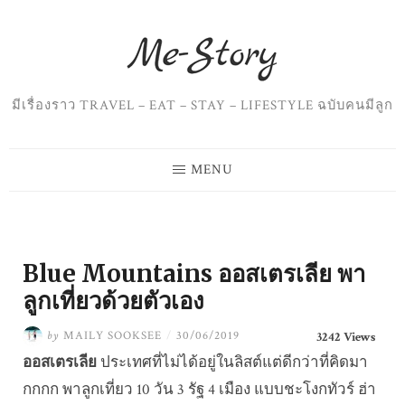
Skip
to
content
มีเรื่องราว TRAVEL – EAT – STAY – LIFESTYLE ฉบับคนมีลูก
MENU
Blue Mountains ออสเตรเลีย พา
ลูกเที่ยวด้วยตัวเอง
by
MAILY SOOKSEE
/
30/06/2019
3242 Views
ออสเตรเลีย
ประเทศที่ไม่ได้อยู่ในลิสต์แต่ดีกว่าที่คิดมา
กกกก พาลูกเที่ยว 10 วัน 3 รัฐ 4 เมือง แบบชะโงกทัวร์ ฮ่า