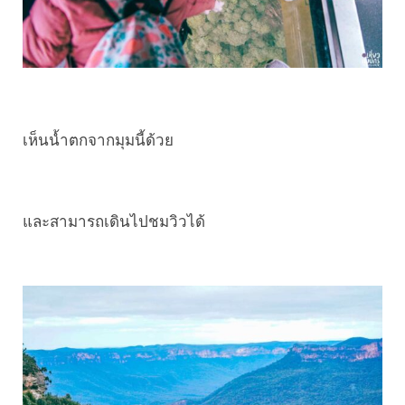
เห็นน้ำตกจากมุมนี้ด้วย
และสามารถเดินไปชมวิวได้